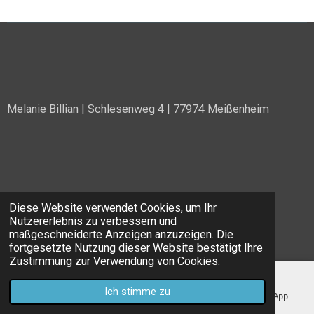
Melanie Billian | Schlesenweg 4 | 77974 Meißenheim
Diese Website verwendet Cookies, um Ihr
Nutzererlebnis zu verbessern und
Impressum
|
AGB
maßgeschneiderte Anzeigen anzuzeigen. Die
© 2023 - 2026 billianmelanie
fortgesetzte Nutzung dieser Website bestätigt Ihre
Zustimmung zur Verwendung von Cookies.
Ich stimme zu
E-Mail
Telefon
Instagram
WhatsApp